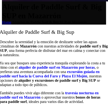
Alquiler de Paddle Surf & Big
SUP en Mazarrón
Home
/
Alquiler de Paddle Surf & Big SUP en Mazarrón
Alquiler de Paddle Surf & Big Sup
Descubre la serenidad y la emoción de deslizarte sobre las aguas
cristalinas de
Mazarrón
con nuestras actividades de
paddle surf y Big
SUP
, una forma perfecta de disfrutar del mar en calma y conectar con
la naturaleza.
Ya sea que busques una experiencia tranquila explorando la costa a tu
ritmo con el
alquiler de paddle surf en Mazarrón por horas
, o
prefieras una aventura acompañada con una
excursión guiada en
paddle surf hacia la Cueva del Faro y Playa El Mojón
, nuestras
opciones de
alquiler y excursiones de paddle surf y Big SUP
se
adaptan a todo tipo de públicos.
También puedes vivir algo diferente con la
travesía nocturna en
paddle surf en Mazarrón
o aprovechar nuestros
bonos de horas
para paddle surf
, ideales para varios días de actividad.