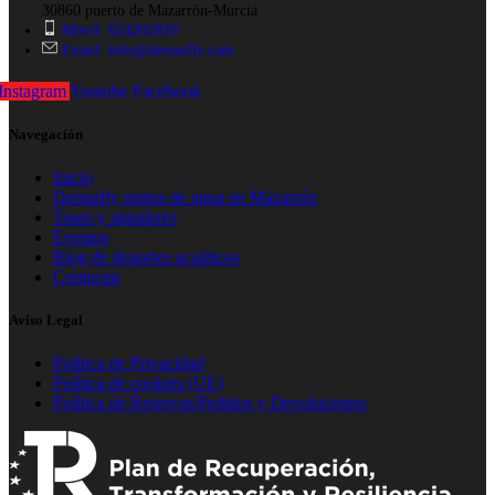
30860 puerto de Mazarrón-Murcia
Móvil: 624202819
Email: info@demarfly.com
Instagram
Youtube
Facebook
Navegación
Inicio
Demarfly motos de agua en Mazarrón
Tours y alquileres
Eventos
Blog de deportes acuáticos
Contactar
Aviso Legal
Política de Privacidad
Política de cookies (UE)
Política de Reservas/Pedidos y Devoluciones