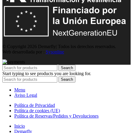
© Copyright 2026 Demarfly| Todos los derechos reservados.
Web desarrollada por :
Sysonline
Search
Start typing to see products you are looking for.
Search
Menu
Aviso Legal
Política de Privacidad
Política de cookies (UE)
Política de Reservas/Pedidos y Devoluciones
Inicio
Demarfly