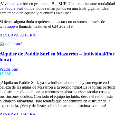
¡Vive la diversión en grupo con Big SUP! Una emocionante modalidad
de
Paddle Surf
donde todos reman juntos en una tabla gigante. Ideal
para trabajo en equipo y aventuras en el mar.
Si tienes alguna duda o quieres contactar con nosotros a través de
whatsapp
o llamada, hazlo en el 624 202 819.
RESERVA AHORA
Alquiler de Paddle Surf en Mazarrón – Individual(Por
hora)
Paddle Surf
15,00
€
¡Alquila un Paddle Surf, ya sea individual o doble, y sumérgete en la
belleza de las aguas de Mazarrón a tu propio ritmo! Es la forma perfect
de disfrutar solo o en pareja mientras exploras la espectacular costa y
sus rincones ocultos. Con todo el equipo incluido, desde el remo hasta
el chaleco salvavidas, solo tendrás que concentrarte en disfrutar de la
experiencia. ¡Ven y deslízate sobre el mar en tu próxima aventura!
RESERVA AHORA