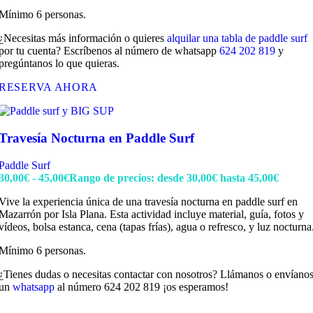
Mínimo 6 personas.
¿Necesitas más información o quieres
alquilar una tabla de paddle surf
por tu cuenta? Escríbenos al número de whatsapp
624 202 819
y
pregúntanos lo que quieras.
RESERVA AHORA
Travesía Nocturna en Paddle Surf
Paddle Surf
30,00
€
-
45,00
€
Rango de precios: desde 30,00€ hasta 45,00€
Vive la experiencia única de una travesía nocturna en paddle surf en
Mazarrón por Isla Plana. Esta actividad incluye material, guía, fotos y
vídeos, bolsa estanca, cena (tapas frías), agua o refresco, y luz nocturna
Mínimo 6 personas.
¿Tienes dudas o necesitas contactar con nosotros? Llámanos o envíano
un
whatsapp
al número 624 202 819 ¡os esperamos!