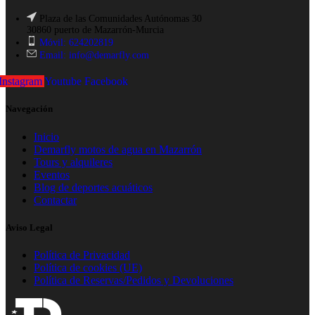
Plaza de las Comunidades Autónomas 30
30860 puerto de Mazarrón-Murcia
Móvil: 624202819
Email: info@demarfly.com
Instagram
Youtube
Facebook
Navegación
Inicio
Demarfly motos de agua en Mazarrón
Tours y alquileres
Eventos
Blog de deportes acuáticos
Contactar
Aviso Legal
Política de Privacidad
Política de cookies (UE)
Política de Reservas/Pedidos y Devoluciones