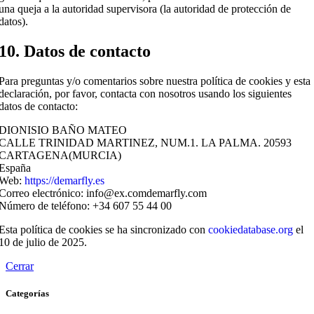
una queja a la autoridad supervisora (la autoridad de protección de
datos).
10. Datos de contacto
Para preguntas y/o comentarios sobre nuestra política de cookies y esta
declaración, por favor, contacta con nosotros usando los siguientes
datos de contacto:
DIONISIO BAÑO MATEO
CALLE TRINIDAD MARTINEZ, NUM.1. LA PALMA. 20593
CARTAGENA(MURCIA)
España
Web:
https://demarfly.es
Correo electrónico:
info@
ex.com
demarfly.com
Número de teléfono: +34 607 55 44 00
Esta política de cookies se ha sincronizado con
cookiedatabase.org
el
10 de julio de 2025.
Cerrar
Categorías