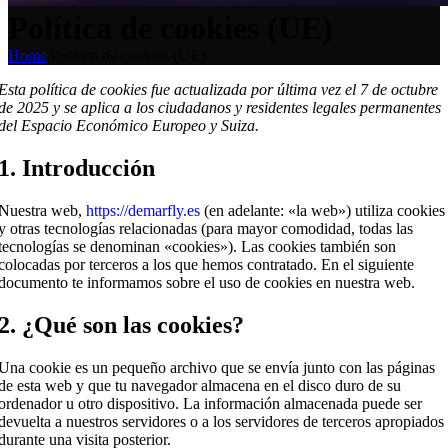
Política de cookies (UE)
Home
/
Política de cookies (UE)
Esta política de cookies fue actualizada por última vez el 7 de octubre
de 2025 y se aplica a los ciudadanos y residentes legales permanentes
del Espacio Económico Europeo y Suiza.
1. Introducción
Nuestra web,
https://demarfly.es
(en adelante: «la web») utiliza cookies
y otras tecnologías relacionadas (para mayor comodidad, todas las
tecnologías se denominan «cookies»). Las cookies también son
colocadas por terceros a los que hemos contratado. En el siguiente
documento te informamos sobre el uso de cookies en nuestra web.
2. ¿Qué son las cookies?
Una cookie es un pequeño archivo que se envía junto con las páginas
de esta web y que tu navegador almacena en el disco duro de su
ordenador u otro dispositivo. La información almacenada puede ser
devuelta a nuestros servidores o a los servidores de terceros apropiados
durante una visita posterior.