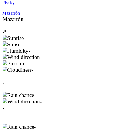
Flysky
Mazarrón
Mazarrón
-º
-
-
-
-
-
-
-
-
-
-
-
-
-