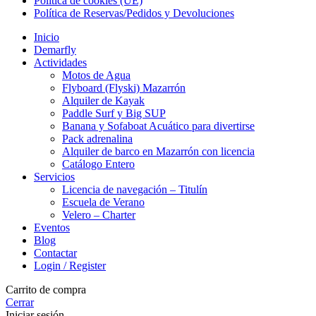
Política de cookies (UE)
Política de Reservas/Pedidos y Devoluciones
Inicio
Demarfly
Actividades
Motos de Agua
Flyboard (Flyski) Mazarrón
Alquiler de Kayak
Paddle Surf y Big SUP
Banana y Sofaboat Acuático para divertirse
Pack adrenalina
Alquiler de barco en Mazarrón con licencia
Catálogo Entero
Servicios
Licencia de navegación – Titulín
Escuela de Verano
Velero – Charter
Eventos
Blog
Contactar
Login / Register
Carrito de compra
Cerrar
Iniciar sesión