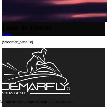
Lista de Deseos
Home
/
Lista de Deseos
[woodmart_wishlist]
La experiencia que querrás repetir una y otra vez.