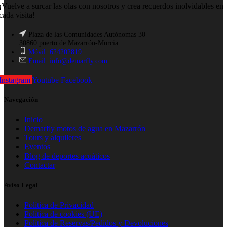
¡Vuelve a surcar las olas con nosotros y crea recuerdos inolvidables en
cada visita!
Plaza de las Comunidades Autónomas 30
30860 puerto de Mazarrón-Murcia
Móvil: 624202819
Email: info@demarfly.com
Instagram
Youtube
Facebook
Navegación
Inicio
Demarfly motos de agua en Mazarrón
Tours y alquileres
Eventos
Blog de deportes acuáticos
Contactar
Aviso Legal
Política de Privacidad
Política de cookies (UE)
Política de Reservas/Pedidos y Devoluciones