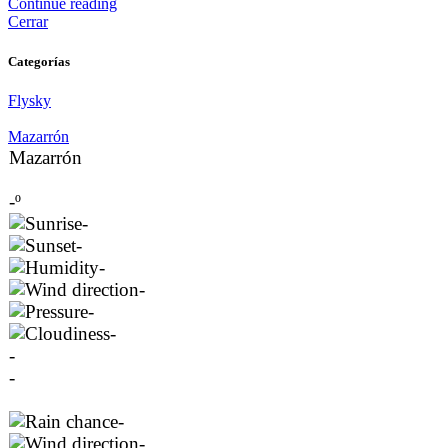
Continue reading
Cerrar
Categorías
Flysky
Mazarrón
Mazarrón
-º
-
-
-
-
-
-
-
-
-
-