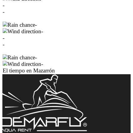
-
-
-
-
-
-
-
-
El tiempo en Mazarrón