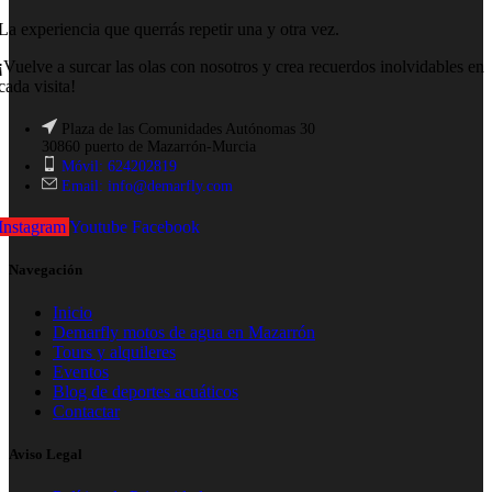
La experiencia que querrás repetir una y otra vez.
¡Vuelve a surcar las olas con nosotros y crea recuerdos inolvidables en
cada visita!
Plaza de las Comunidades Autónomas 30
30860 puerto de Mazarrón-Murcia
Móvil: 624202819
Email: info@demarfly.com
Instagram
Youtube
Facebook
Navegación
Inicio
Demarfly motos de agua en Mazarrón
Tours y alquileres
Eventos
Blog de deportes acuáticos
Contactar
Aviso Legal